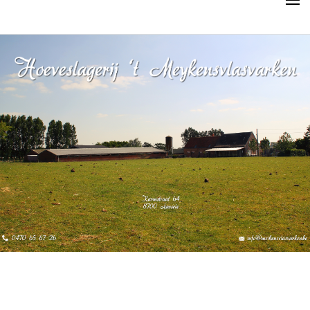
HOME
HET VARKEN
ONS VERHAAL
PRODUCTEN
BESTELLEN
WIE ZIJN WE
NIEUWS
RECEPTEN
CONTACT